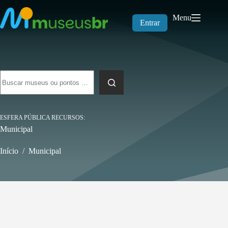
Pular
para
Menu
o
Entrar
conteúdo
Sem
resultados
ESFERA PÚBLICA RECURSOS
Municipal
Início
/
Municipal