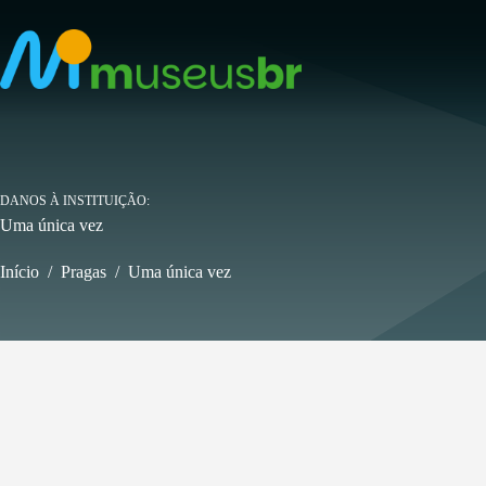
Pular
para
o
conteúdo
DANOS À INSTITUIÇÃO
Uma única vez
Início
/
Pragas
/
Uma única vez