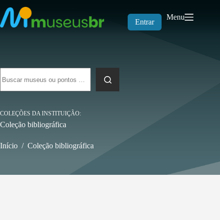
Pular
para
Menu
o
Entrar
conteúdo
Sem
resultados
COLEÇÕES DA INSTITUIÇÃO
Coleção bibliográfica
Início
/
Coleção bibliográfica