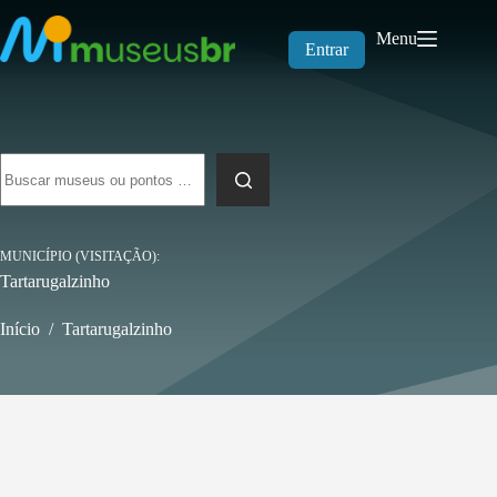
Pular
para
Menu
o
Entrar
conteúdo
Sem
resultados
MUNICÍPIO (VISITAÇÃO)
Tartarugalzinho
Início
/
Tartarugalzinho