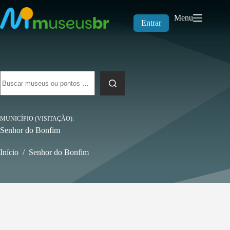
Pular
para
Menu
o
Entrar
conteúdo
Sem
resultados
MUNICÍPIO (VISITAÇÃO)
Senhor do Bonfim
Início
/
Senhor do Bonfim