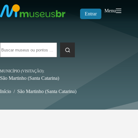
Pular
para
Menu
o
Entrar
conteúdo
Sem
resultados
MUNICÍPIO (VISITAÇÃO)
São Martinho (Santa Catarina)
Início
/
São Martinho (Santa Catarina)