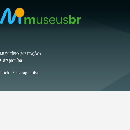
Pular
para
o
conteúdo
MUNICÍPIO (VISITAÇÃO)
Carapicuíba
Início
/
Carapicuíba