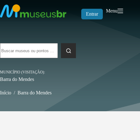
Pular
para
Menu
o
Entrar
conteúdo
Sem
resultados
MUNICÍPIO (VISITAÇÃO)
Barra do Mendes
Início
/
Barra do Mendes