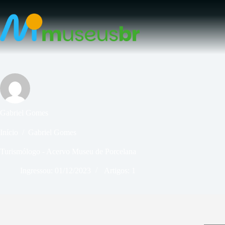
Pular
para
o
conteúdo
Gabriel Gomes
Início
/
Gabriel Gomes
Turismólogo - Acervo Museu de Porcelana
Ingressou: 01/12/2023
Artigos: 1