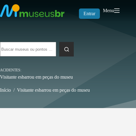
Pular
para
Menu
o
Entrar
conteúdo
Sem
resultados
ACIDENTES
Visitante esbarrou em peças do museu
Início
/
Visitante esbarrou em peças do museu