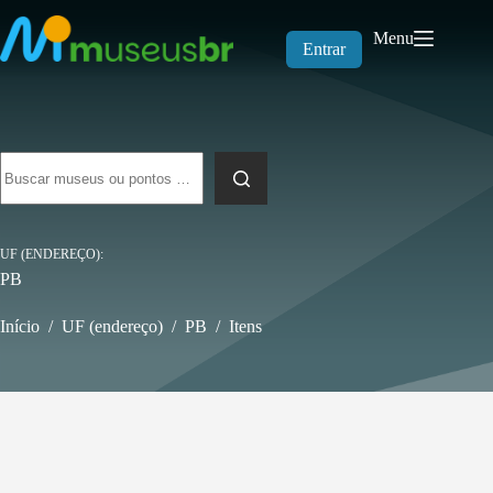
Pular
para
Menu
o
Entrar
conteúdo
Sem
resultados
UF (ENDEREÇO)
PB
Início
/
UF (endereço)
/
PB
/
Itens