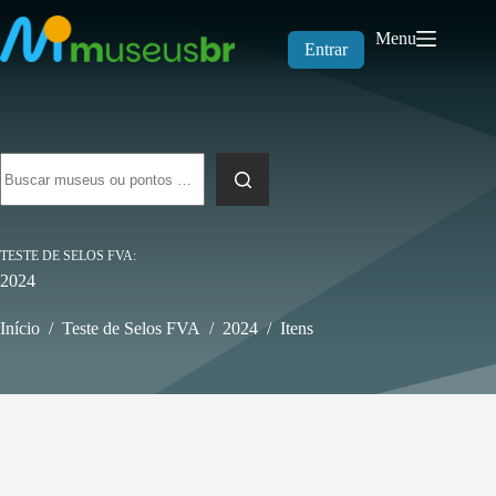
Pular
para
Menu
o
Entrar
conteúdo
Sem
resultados
TESTE DE SELOS FVA
2024
Início
/
Teste de Selos FVA
/
2024
/
Itens