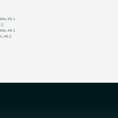
os, etc.)
.)
as, etc.)
, etc.)
)