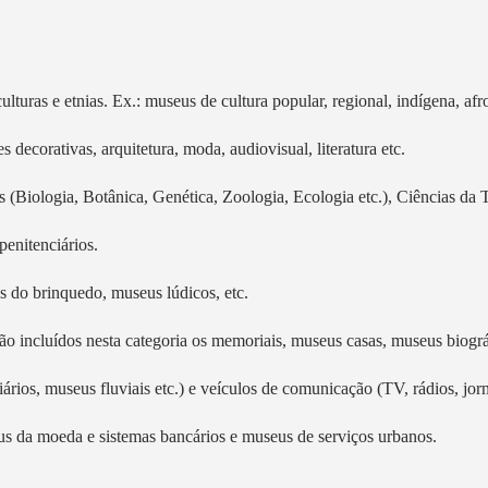
turas e etnias. Ex.: museus de cultura popular, regional, indígena, afro-b
s decorativas, arquitetura, moda, audiovisual, literatura etc.
s (Biologia, Botânica, Genética, Zoologia, Ecologia etc.), Ciências da T
penitenciários.
s do brinquedo, museus lúdicos, etc.
o incluídos nesta categoria os memoriais, museus casas, museus biográf
os, museus fluviais etc.) e veículos de comunicação (TV, rádios, jorna
us da moeda e sistemas bancários e museus de serviços urbanos.