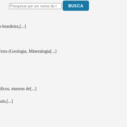
BUSCA
rasileira,[...]
erra (Geologia, Mineralogia[...]
icos, museus de[...]
is,[...]