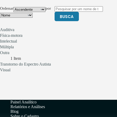
Ordenar
por
BUSCA
Auditiva
Física-motora
Intelectual
Múltipla
Outra
1
Item
Transtorno do Espectro Autista
Visual
Painel Analítico
Relatórios e Análises
Blog
Sobre o Cadastro