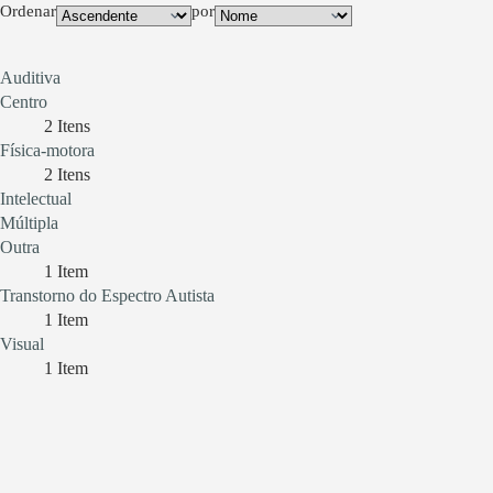
Ordenar
por
Auditiva
Centro
2
Itens
Física-motora
2
Itens
Intelectual
Múltipla
Outra
1
Item
Transtorno do Espectro Autista
1
Item
Visual
1
Item