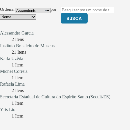
Ordenar
por
BUSCA
Alessandra Garcia
2
Itens
Instituto Brasileiro de Museus
21
Itens
Karla Uzêda
1
Item
Michel Correia
1
Item
Rafaela Lima
2
Itens
Secretaria Estadual de Cultura do Espírito Santo (Secult-ES)
1
Item
Yris Lira
1
Item