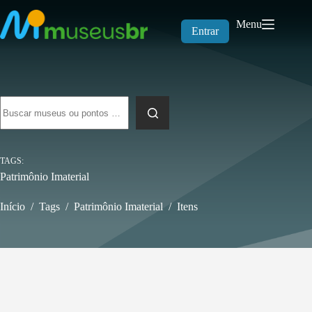
Pular
para
Menu
o
Entrar
conteúdo
Sem
resultados
TAGS
Patrimônio Imaterial
Início
/
Tags
/
Patrimônio Imaterial
/
Itens