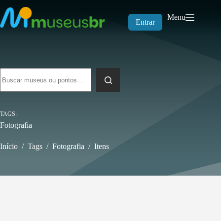
Pular
para
Menu
o
Entrar
conteúdo
Sem
resultados
TAGS
Fotografia
Início
/
Tags
/
Fotografia
/
Itens