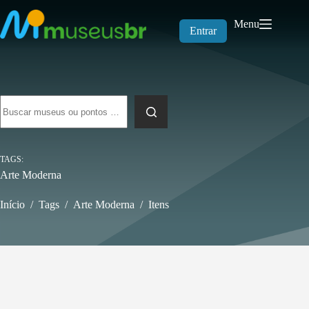
Pular
para
Menu
o
Entrar
conteúdo
Sem
resultados
TAGS
Arte Moderna
Início
/
Tags
/
Arte Moderna
/
Itens