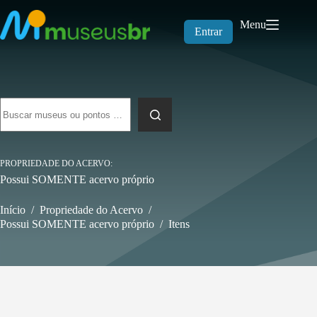
Pular
para
Menu
o
Entrar
conteúdo
Sem
resultados
PROPRIEDADE DO ACERVO
Possui SOMENTE acervo próprio
Início
/
Propriedade do Acervo
/
Possui SOMENTE acervo próprio
/
Itens