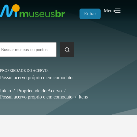
Pular
para
Menu
o
Entrar
conteúdo
Sem
resultados
PROPRIEDADE DO ACERVO
Possui acervo próprio e em comodato
Início
/
Propriedade do Acervo
/
Possui acervo próprio e em comodato
/
Itens