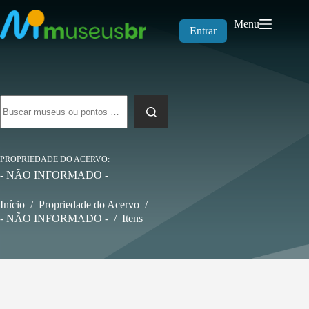
Pular
para
Menu
o
Entrar
conteúdo
Sem
resultados
PROPRIEDADE DO ACERVO
- NÃO INFORMADO -
Início
/
Propriedade do Acervo
/
- NÃO INFORMADO -
/
Itens