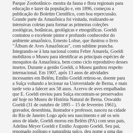
Parque Zoobotânico- mostra da fauna e flora regionais para
educação e lazer da população e, em 1896, começou a
publicação do Boletim Científico, com boa repercussão.
Grande parte da Amazônica foi visitada, realizando-se
intensivas coletas para formar as primeiras coleções
zoológicas, botânicas, geológicas e etnográficas. Goeldi
contratou o excelente pintor e profundo conhecedor do
ambiente amazônico, Ernesto Lohse, que ilustrou o livro
"Álbum de Aves Amazônicas", com sublime prancha.
Integrando-se à luta nacional contra Febre Amarela, Goeldi
mobilizou o Museu para identificar as principais espécies de
mosquitos da Amazônica, bem como ciclo reprodutivo desses
insetos. Durante a gestão Goeldi, o Museu ganhou respeito
internacional. Em 1907, após 13 anos de atividades
incessantes em Belém, Emílio Goeldi retirou-se, doente para
a Suíça voltando a lecionar na Universidade de Berna, e mais
tarde veio a falecer aos 58 anos. Acervo de aves empalhadas
que E. Goeldi enviou para Suíça encontram-se preservados
até hoje no Museu de História Natural de Berna. Oswaldo
Goeldi (31 de outubro de 1895 – 15 de fevereiro 1961),
gravador, desenhista, ilustrador e professor, nasceu na cidade
do Rio de Janeiro Logo após seu nascimento e até os seis
anos de idade, Goeldi morou em Belém (PA) com seus pais,
Adelina Meyer Goeldi e Emilio Augusto Goeldi. Seu pai,
renomado zoólogo e naturalista suíço, deu nome a uma das