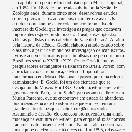
na capital do Império, e foi contratado pelo Museu Imperial,
em 1884. Em 1885, foi nomeado subdiretor da Seção de
Zoologia onde, durante cinco anos, desenvolveu estudos
sobre répteis, insetos, aracnídeos, mamíferos e aves. Os
estudos sobre zoologia agrícola também foram alvo de
interesse de Goeldi que investigou as pragas que atacavam
importantes regiões produtoras do Brasil, a exemplo das
videiras paulistas e dos cafeeiros do Vale do Paraná. Atraído
pela história da ciência, Goeldi elaborou amplo estudo sobre
o assunto, a partir de minuciosa investigação de manuscritos,
livros e acervos formados por naturalistas que percorreram o
Brasil nos séculos XVIII e XIX. Como Goeldi, muitos
pesquisadores estrangeiros se fixaram no Brasil. Porém, com
a proclamação da república, o Museu Imperial foi
transformado em Museu Nacional e passou por uma reforma
administrativa, E. Goeldi foi um dos cientistas que se
desligaram do Museu. Em 1893, Goeldi aceitou convite do
governador do Pará, Lauro Sodré, para assumir a direção do
Museu Paraense, que se encontrava em estado de abandono.
Sua missão seria a de transformar aquele museu em um
grande centro de pesquisa sobre a região amazônica.
Assumindo o desafio, ele começou promovendo uma ampla
mudança na estrutura do Museu, para enquadrá-lo às normas
tradicionais de museus de História Natural, além de contratar
uma equipe de cientistas e técnicos etc. Em 1895, criava-se o