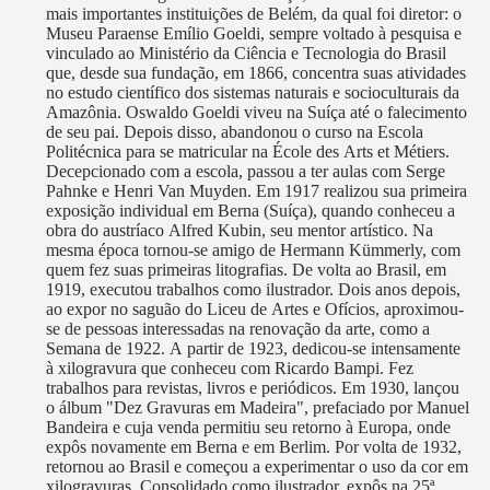
mais importantes instituições de Belém, da qual foi diretor: o
Museu Paraense Emílio Goeldi, sempre voltado à pesquisa e
vinculado ao Ministério da Ciência e Tecnologia do Brasil
que, desde sua fundação, em 1866, concentra suas atividades
no estudo científico dos sistemas naturais e socioculturais da
Amazônia. Oswaldo Goeldi viveu na Suíça até o falecimento
de seu pai. Depois disso, abandonou o curso na Escola
Politécnica para se matricular na École des Arts et Métiers.
Decepcionado com a escola, passou a ter aulas com Serge
Pahnke e Henri Van Muyden. Em 1917 realizou sua primeira
exposição individual em Berna (Suíça), quando conheceu a
obra do austríaco Alfred Kubin, seu mentor artístico. Na
mesma época tornou-se amigo de Hermann Kümmerly, com
quem fez suas primeiras litografias. De volta ao Brasil, em
1919, executou trabalhos como ilustrador. Dois anos depois,
ao expor no saguão do Liceu de Artes e Ofícios, aproximou-
se de pessoas interessadas na renovação da arte, como a
Semana de 1922. A partir de 1923, dedicou-se intensamente
à xilogravura que conheceu com Ricardo Bampi. Fez
trabalhos para revistas, livros e periódicos. Em 1930, lançou
o álbum "Dez Gravuras em Madeira", prefaciado por Manuel
Bandeira e cuja venda permitiu seu retorno à Europa, onde
expôs novamente em Berna e em Berlim. Por volta de 1932,
retornou ao Brasil e começou a experimentar o uso da cor em
xilogravuras. Consolidado como ilustrador, expôs na 25ª