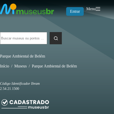
Pular
para
Menu
o
Entrar
conteúdo
Sem
resultados
Parque Ambiental de Belém
Início
/
Museus
/
Parque Ambiental de Belém
Código Identificador Ibram
2.54.21.1500