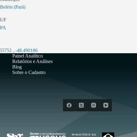
Belém (Pará)
UF
PA
455752
,
-48.490186
Painel Analítico
Relatórios e Análises
Blog
Sobre o Cadastro