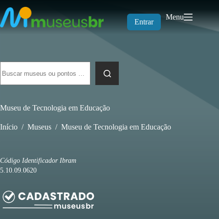
Pular
para
Menu
o
Entrar
conteúdo
Sem
resultados
Museu de Tecnologia em Educação
Início
/
Museus
/
Museu de Tecnologia em Educação
Código Identificador Ibram
5.10.09.0620