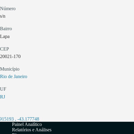
Número
s/n
Bairro
Lapa
CEP
20021-170
Município
Rio de Janeiro
UF
RJ
.915193
,
-43.177748
Painel Analítico
Relatórios e Análises