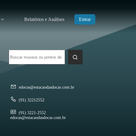
Relatórios e Análises
Entrar
Sem
resultados
edocas@estacaodasdocas.com.br
(91) 32212552
(91) 3221-2552
edocas@estacaodasdocas.com.br