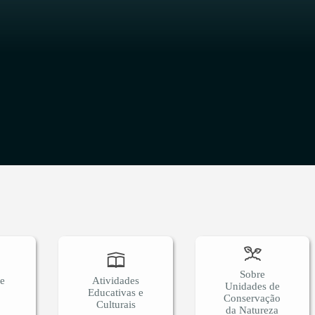
O
Sobre
 e
Atividades
Unidades de
Educativas e
Conservação
Culturais
da Natureza