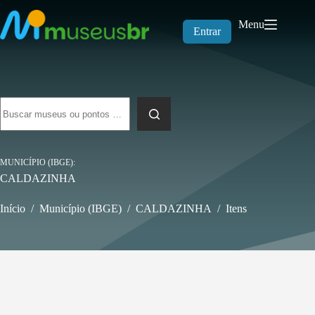
Pular
para
Menu
o
Entrar
conteúdo
Sem
resultados
MUNICÍPIO (IBGE)
CALDAZINHA
Início
/
Município (IBGE)
/
CALDAZINHA
/
Itens