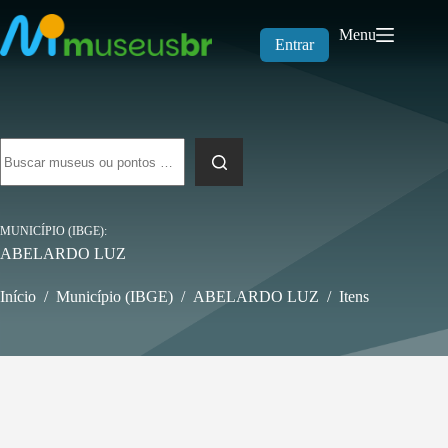
Pular
para
Menu
o
Entrar
conteúdo
Sem
resultados
MUNICÍPIO (IBGE)
ABELARDO LUZ
Início
/
Município (IBGE)
/
ABELARDO LUZ
/
Itens