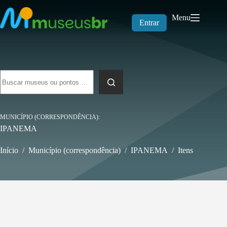
Pular
para
Menu
o
Entrar
conteúdo
Sem
resultados
MUNICÍPIO (CORRESPONDÊNCIA)
IPANEMA
Início
/
Município (correspondência)
/
IPANEMA
/
Itens