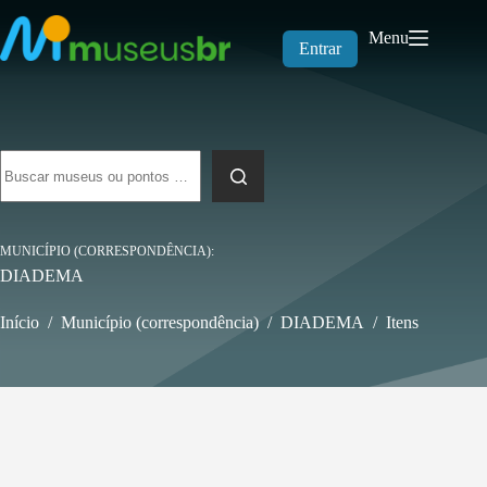
Pular
para
Menu
o
Entrar
conteúdo
Sem
resultados
MUNICÍPIO (CORRESPONDÊNCIA)
DIADEMA
Início
/
Município (correspondência)
/
DIADEMA
/
Itens