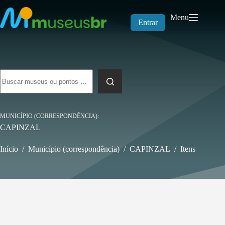
Pular
para
Menu
o
Entrar
conteúdo
Sem
resultados
MUNICÍPIO (CORRESPONDÊNCIA)
CAPINZAL
Início
/
Município (correspondência)
/
CAPINZAL
/
Itens