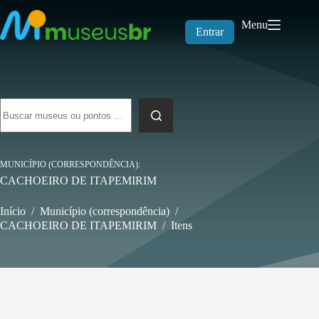
Pular
para
Menu
o
Entrar
conteúdo
Sem
resultados
MUNICÍPIO (CORRESPONDÊNCIA)
CACHOEIRO DE ITAPEMIRIM
Início
/
Município (correspondência)
/
CACHOEIRO DE ITAPEMIRIM
/
Itens