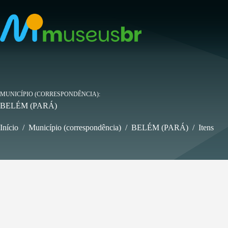
Pular
para
o
conteúdo
MUNICÍPIO (CORRESPONDÊNCIA)
BELÉM (PARÁ)
Início
/
Município (correspondência)
/
BELÉM (PARÁ)
/
Itens