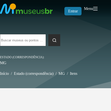
Pular
para
Menu
o
Entrar
conteúdo
Sem
resultados
ESTADO (CORRESPONDÊNCIA)
MG
Início
/
Estado (correspondência)
/
MG
/
Itens