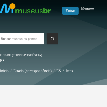
Pular
para
Menu
o
Entrar
conteúdo
Sem
resultados
ESTADO (CORRESPONDÊNCIA)
ES
Início
/
Estado (correspondência)
/
ES
/
Itens