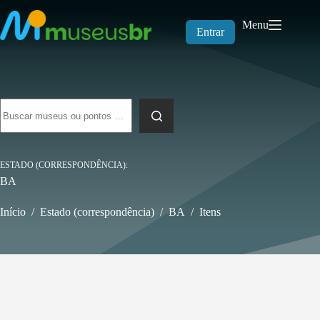
Pular
para
Menu
o
Entrar
conteúdo
Sem
resultados
ESTADO (CORRESPONDÊNCIA)
BA
Início
/
Estado (correspondência)
/
BA
/
Itens