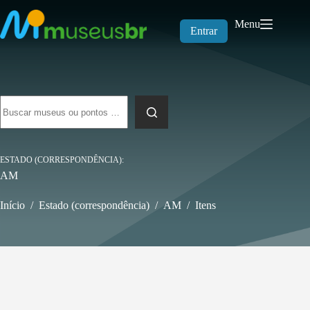
Pular
para
Menu
o
Entrar
conteúdo
Sem
resultados
ESTADO (CORRESPONDÊNCIA)
AM
Início
/
Estado (correspondência)
/
AM
/
Itens