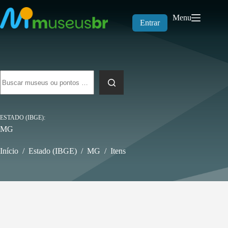
Pular
para
Menu
o
Entrar
conteúdo
Sem
resultados
ESTADO (IBGE)
MG
Início
/
Estado (IBGE)
/
MG
/
Itens