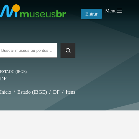
Pular
para
Menu
o
Entrar
conteúdo
Sem
resultados
ESTADO (IBGE)
DF
Início
/
Estado (IBGE)
/
DF
/
Itens