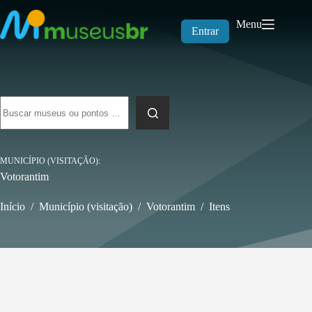
Pular
para
Menu
o
Entrar
conteúdo
Sem
resultados
MUNICÍPIO (VISITAÇÃO)
Votorantim
Início
/
Município (visitação)
/
Votorantim
/
Itens