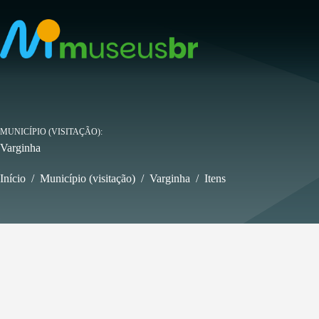
Pular
para
o
conteúdo
MUNICÍPIO (VISITAÇÃO)
Varginha
Início
/
Município (visitação)
/
Varginha
/
Itens