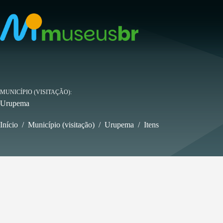
Pular
para
o
conteúdo
MUNICÍPIO (VISITAÇÃO)
Urupema
Início
/
Município (visitação)
/
Urupema
/
Itens