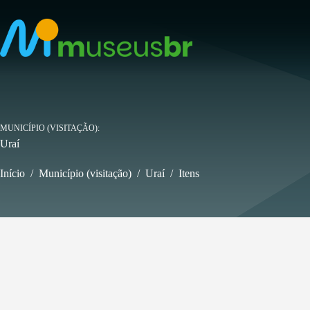
Pular
para
o
conteúdo
MUNICÍPIO (VISITAÇÃO)
Uraí
Início
/
Município (visitação)
/
Uraí
/
Itens