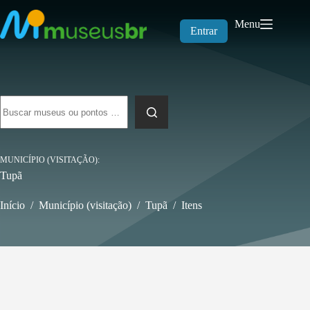
Pular
para
Menu
o
Entrar
conteúdo
Sem
resultados
MUNICÍPIO (VISITAÇÃO)
Tupã
Início
/
Município (visitação)
/
Tupã
/
Itens