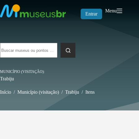
Pular
para
Menu
o
Entrar
conteúdo
Sem
resultados
MUNICÍPIO (VISITAÇÃO)
Trabiju
Início
/
Município (visitação)
/
Trabiju
/
Itens