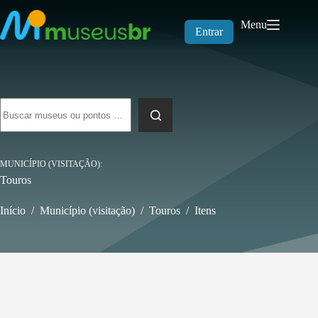
Pular
para
Menu
o
Entrar
conteúdo
Sem
resultados
MUNICÍPIO (VISITAÇÃO)
Touros
Início
/
Município (visitação)
/
Touros
/
Itens