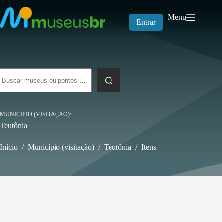
Pular
para
Menu
o
Entrar
conteúdo
Sem
resultados
MUNICÍPIO (VISITAÇÃO)
Teutônia
Início
/
Município (visitação)
/
Teutônia
/
Itens