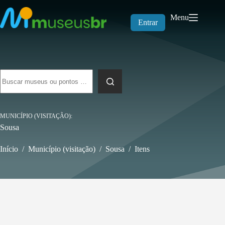
Pular
para
Menu
o
Entrar
conteúdo
Sem
resultados
MUNICÍPIO (VISITAÇÃO)
Sousa
Início
/
Município (visitação)
/
Sousa
/
Itens